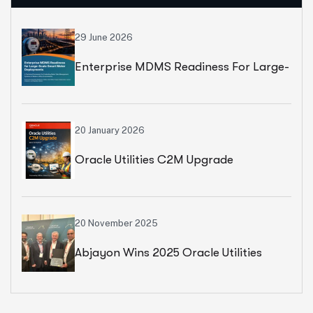
29 June 2026
Enterprise MDMS Readiness For Large-
Scale Smart Meter Deployments
Whitepaper
20 January 2026
Oracle Utilities C2M Upgrade
Whitepaper
20 November 2025
Abjayon Wins 2025 Oracle Utilities
Industry Solution Partner Award